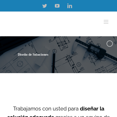
Saltar
Twitter
YouTube
LinkedIn
al
contenido
Diseño de Soluciones
Trabajamos con usted para
diseñar la